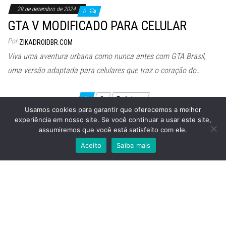
29 de dezembro de 2024
0
GTA V MODIFICADO PARA CELULAR
Por
ZIKADROIDBR.COM
Viva uma aventura urbana como nunca antes com GTA Brasil,
uma versão adaptada para celulares que traz o coração do…
Paginação
1
2
Próximo
Usamos cookies para garantir que oferecemos a melhor
de
experiência em nosso site. Se você continuar a usar este site,
posts
assumiremos que você está satisfeito com ele.
Orgulhosamente mantido com
WordPress
|
Tema:
Envo
Aceito
Saiba mais
Magazine