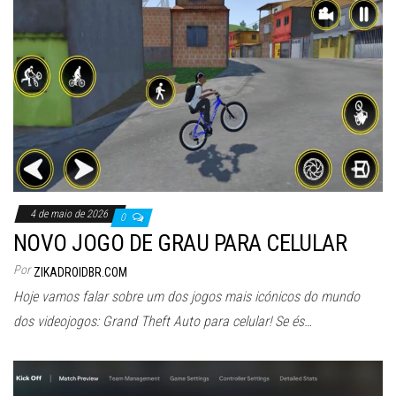
4 de maio de 2026
0
NOVO JOGO DE GRAU PARA CELULAR
Por
ZIKADROIDBR.COM
Hoje vamos falar sobre um dos jogos mais icónicos do mundo
dos videojogos: Grand Theft Auto para celular! Se és…