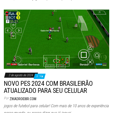
2 de agosto de 2024
6
NOVO PES 2024 COM BRASILEIRÃO
ATUALIZADO PARA SEU CELULAR
Por
ZIKADROIDBR.COM
jogos de futebol para celular! Com mais de 10 anos de experiência
nesse mundo, eu posso dizer que já joguei…