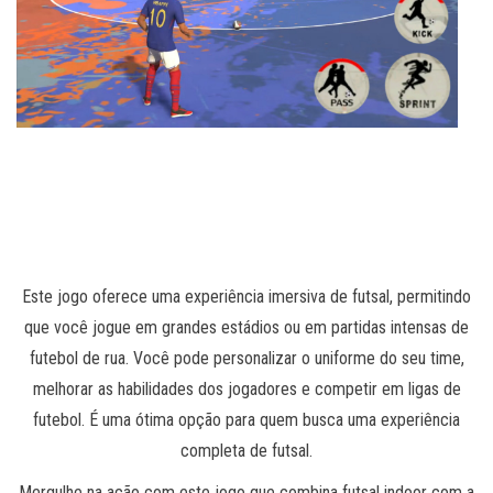
Este jogo oferece uma experiência imersiva de futsal, permitindo
que você jogue em grandes estádios ou em partidas intensas de
futebol de rua. Você pode personalizar o uniforme do seu time,
melhorar as habilidades dos jogadores e competir em ligas de
futebol. É uma ótima opção para quem busca uma experiência
completa de futsal.
Mergulhe na ação com este jogo que combina futsal indoor com a