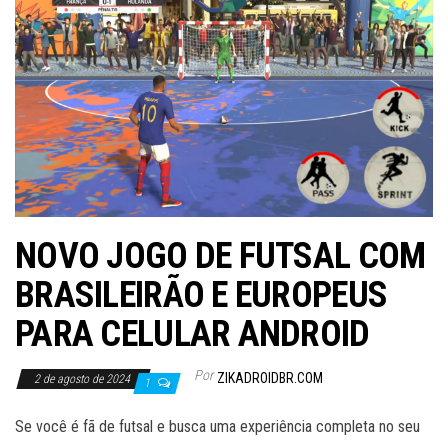
NOVO JOGO DE FUTSAL COM
BRASILEIRÃO E EUROPEUS
PARA CELULAR ANDROID
Por
ZIKADROIDBR.COM
2 de agosto de 2024
1
Se você é fã de futsal e busca uma experiência completa no seu