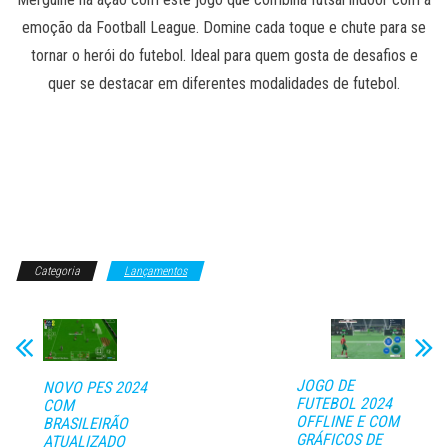
emoção da Football League. Domine cada toque e chute para se
tornar o herói do futebol. Ideal para quem gosta de desafios e
quer se destacar em diferentes modalidades de futebol.
Categoria
Lançamentos
JOGO DE
NOVO PES 2024
FUTEBOL 2024
COM
OFFLINE E COM
BRASILEIRÃO
GRÁFICOS DE
ATUALIZADO