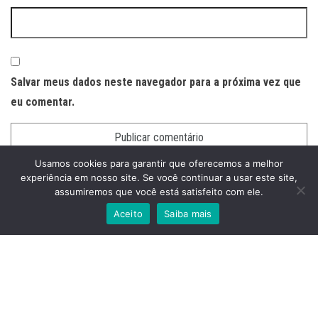
Salvar meus dados neste navegador para a próxima vez que
eu comentar.
Usamos cookies para garantir que oferecemos a melhor
experiência em nosso site. Se você continuar a usar este site,
assumiremos que você está satisfeito com ele.
Orgulhosamente mantido com
WordPress
|
Tema:
Envo
Aceito
Saiba mais
Magazine